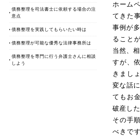
ホーム
債務整理を司法書士に依頼する場合の注
てきた
意点
事例が
債務整理を実践してもらいたい時は
ること
債務整理が可能な優秀な法律事務所は
当然、
債務整理を専門に行う弁護士さんに相談
すが、
しよう
きまし
変な話
てもお
破産し
その手
べきで